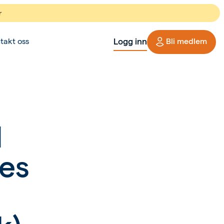
r
Logg inn
takt oss
Bli medlem
d
es