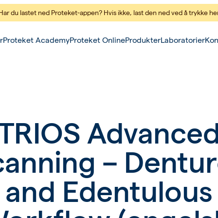
Har du lastet ned Proteket-appen? Hvis ikke,
last den ned ved å trykke he
r
Proteket Academy
Proteket Online
Produkter
Laboratorier
Kon
TRIOS Advance
canning – Dentur
and Edentulous