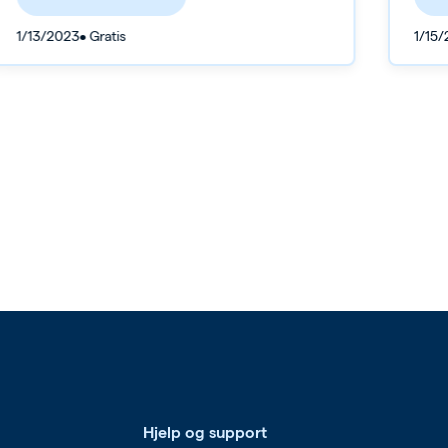
1/13/2023
• Gratis
1/15
Hjelp og support