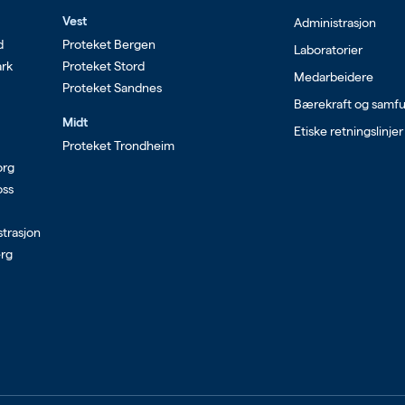
Vest
Administrasjon
d
Proteket Bergen
Laboratorier
ark
Proteket Stord
Medarbeidere
Proteket Sandnes
Bærekraft og samf
Midt
Etiske retningslinjer
Proteket Trondheim
org
oss
strasjon
erg