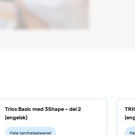
Trios Basic med 3Shape – del 2
TRI
(engelsk)
(eng
Hele tannhelseteamet
He