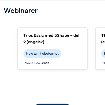
Webinarer
Trios Basic med 3Shape – del
T
2 (engelsk)
(
Hele tannhelseteamet
1/13/2023
• Gratis
1/