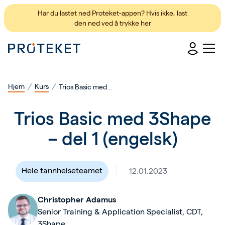
Har du lastet ned Proteket-appen? Hvis ikke,
last
den ned ved å trykke her
Hjem
Kurs
Trios Basic med...
Trios Basic med 3Shape
– del 1 (engelsk)
Hele tannhelseteamet
12.01.2023
Christopher Adamus
Senior Training & Application Specialist, CDT,
3Shape