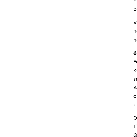
b
p
V
n
n
6
F
k
s
A
d
k
D
t
G