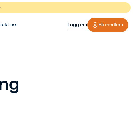
r
Logg inn
takt oss
Bli medlem
ing