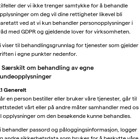
 tilfeller der vi ikke trenger samtykke for å behandle
pplysninger om deg vil dine rettigheter likevel bli
varetatt ved at vi kun behandler personopplysninger i
råd med GDPR og gjeldende lover for virksomheten.
i viser til behandlingsgrunnlag for tjenester som gjelder
riften i egne punkter nedenfor.
 Særskilt om behandling av egne
undeopplysninger
.1 Generelt
år en person bestiller eller bruker våre tjenester, går til
ettstedet vårt eller på andre måter samhandler med os
il opplysninger om den besøkende kunne behandles.
i behandler passord og påloggingsinformasjon, logger
g andre sikkerhetsdata som brukes for å beskytte våre