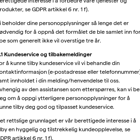
erettigede interesse i å forbedre våre tjenester og
rodukter, se GDPR artikkel 6 nr. 1 f).
i beholder dine personopplysninger så lenge det er
ødvendig for å oppnå det formålet de ble samlet inn for
oe som generelt ikke vil overstige tre år.
.1 Kundeservice og tilbakemeldinger
or å kunne tilby kundeservice vil vi behandle din
ontaktinformasjon (e-postadresse eller telefonnummer
amt innholdet i din melding/henvendelse til oss.
vhengig av den assistansen som etterspørres, kan vi be
eg om å oppgi ytterligere personopplysninger for å
unne tilby deg god og tilpasset kundeservice.
et rettslige grunnlaget er vår berettigede interesse i å
ilby en hyggelig og tilstrekkelig kundeopplevelse, se
DPR artikkel 6 nr. 1 f).