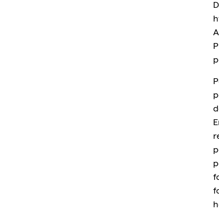
D
h
A
P
p
P
p
d
E
r
p
p
f
f
h