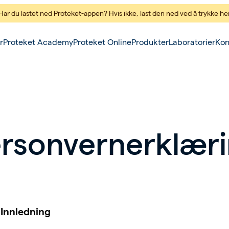
Har du lastet ned Proteket-appen? Hvis ikke,
last den ned ved å trykke he
r
Proteket Academy
Proteket Online
Produkter
Laboratorier
Kon
rsonvernerklær
 Innledning