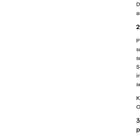
D
a
2
P
s
s
S
i
s
K
O
3
p