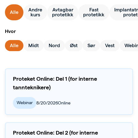
Andre
Avtagbar
Fast
Implantatr
Alle
kurs
protetikk
protetikk
protet
Hvor
Alle
Midt
Nord
Øst
Sør
Vest
Webi
Proteket Online: Del 1 (for interne
tannteknikere)
Webinar
8/20/2026
Online
Proteket Online: Del 2 (for interne