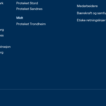
ark
Proteket Stord
Medarbeidere
Proteket Sandnes
Bærekraft og samf
Midt
Etiske retningslinjer
Proteket Trondheim
org
oss
strasjon
erg