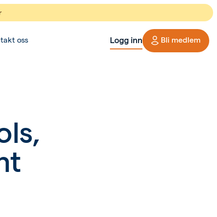
r
Logg inn
takt oss
Bli medlem
ls,
nt