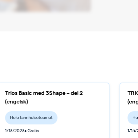
Trios Basic med 3Shape – del 2
TRI
(engelsk)
(eng
Hele tannhelseteamet
He
1/13/2023
• Gratis
1/15