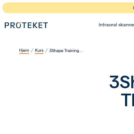
Intraoral skanne
Hjem
Kurs
3Shape Training...
3S
T