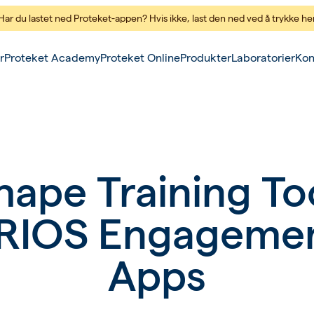
Har du lastet ned Proteket-appen? Hvis ikke,
last den ned ved å trykke he
r
Proteket Academy
Proteket Online
Produkter
Laboratorier
Kon
hape Training Too
RIOS Engageme
Apps