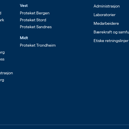
Vest
Administrasjon
d
Proteket Bergen
Laboratorier
ark
Proteket Stord
Medarbeidere
Proteket Sandnes
Bærekraft og samf
Midt
Etiske retningslinjer
Proteket Trondheim
org
oss
strasjon
erg