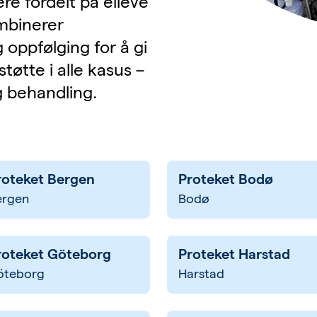
re fordelt på elleve
ombinerer
oppfølging for å gi
støtte i alle kasus –
ig behandling.
roteket Bergen
Proteket Bodø
ergen
Bodø
roteket Göteborg
Proteket Harstad
öteborg
Harstad