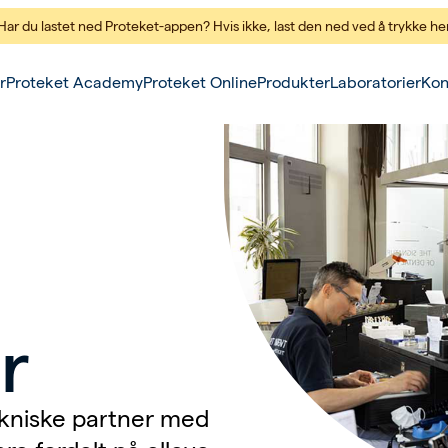
Har du lastet ned Proteket-appen? Hvis ikke,
last den ned ved å trykke he
r
Proteket Academy
Proteket Online
Produkter
Laboratorier
Kon
r
kniske partner med