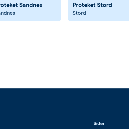
roteket Sandnes
Proteket Stord
andnes
Stord
Sider