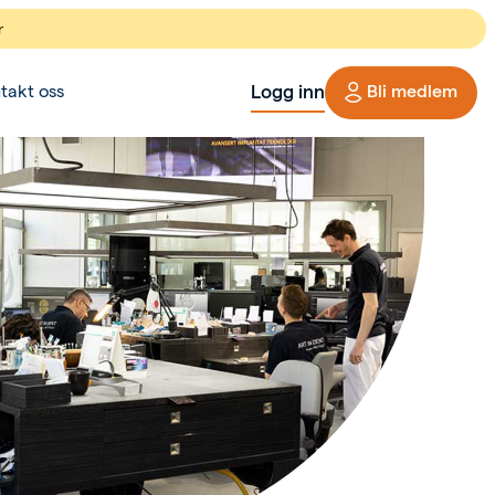
r
Logg inn
takt oss
Bli medlem