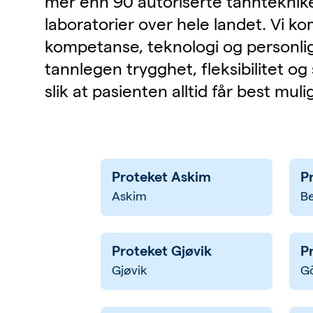
mer enn 90 autoriserte tannteknike
laboratorier over hele landet. Vi k
kompetanse, teknologi og personlig 
tannlegen trygghet, fleksibilitet og 
slik at pasienten alltid får best mul
Proteket Askim
P
Askim
B
Proteket Gjøvik
P
Gjøvik
G